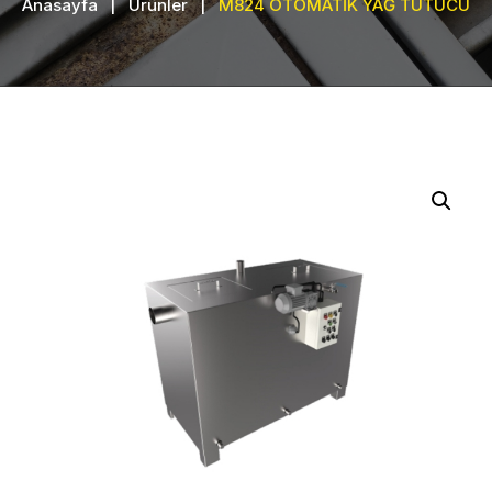
Anasayfa
|
Ürünler
|
M824 OTOMATİK YAĞ TUTUCU