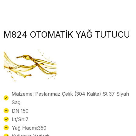
M824 OTOMATİK YAĞ TUTUCU
Malzeme: Paslanmaz Çelik (304 Kalite) St 37 Siyah
Saç
DN:150
Lt/Sn:7
Yağ Hacmi:350