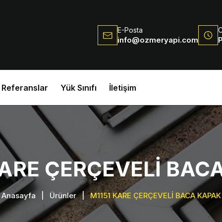
E-Posta
C
info@ozmeryapi.com
P
Referanslar
Yük Sınıfı
İletişim
KARE ÇERÇEVELİ BAC
Anasayfa
|
Ürünler
|
M1151 KARE ÇERÇEVELİ BACA KAPAK