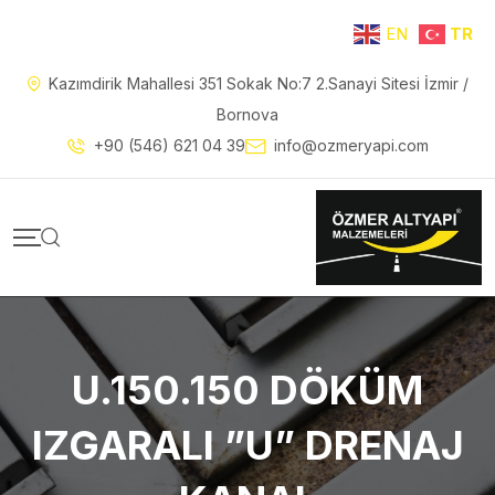
EN
TR
Kazımdirik Mahallesi 351 Sokak No:7 2.Sanayi Sitesi İzmir /
Bornova
+90 (546) 621 04 39
info@ozmeryapi.com
U.150.150 DÖKÜM
IZGARALI ”U” DRENAJ