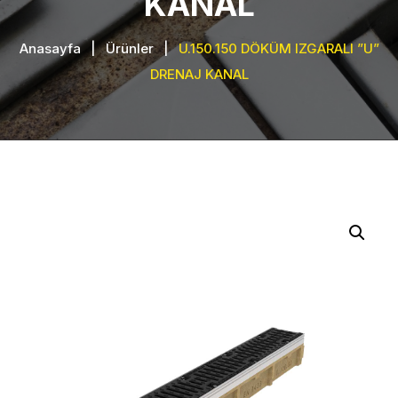
KANAL
Anasayfa
|
Ürünler
|
U.150.150 DÖKÜM IZGARALI ”U”
DRENAJ KANAL