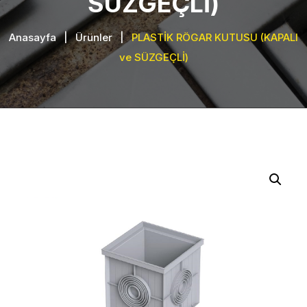
SÜZGEÇLİ)
Anasayfa
|
Ürünler
|
PLASTİK RÖGAR KUTUSU (KAPALI
ve SÜZGEÇLİ)