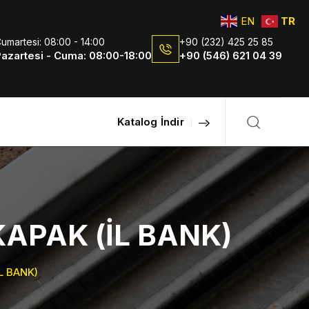
EN
TR
umartesi: 08:00 - 14:00
+90 (232) 425 25 85
azartesi - Cuma: 08:00-18:00
+90 (546) 621 04 39
Katalog İndir
APAK (İL BANK)
L BANK)