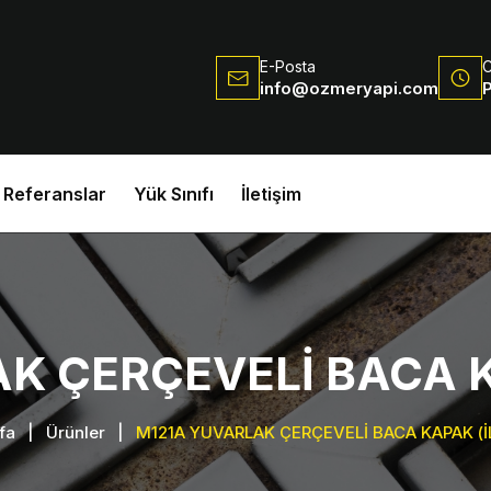
E-Posta
C
info@ozmeryapi.com
P
Referanslar
Yük Sınıfı
İletişim
K ÇERÇEVELİ BACA K
fa
|
Ürünler
|
M121A YUVARLAK ÇERÇEVELİ BACA KAPAK (İ